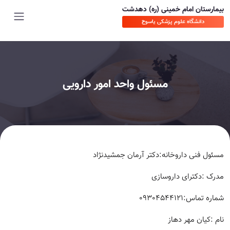
بیمارستان امام خمینی (ره) دهدشت
دانشگاه علوم پزشکی یاسوج
مسئول واحد امور دارویی
مسئول فنی داروخانه:دکتر آرمان جمشیدنژاد
مدرک :دکترای داروسازی
شماره تماس:09304544121
نام :کیان مهر دهاز