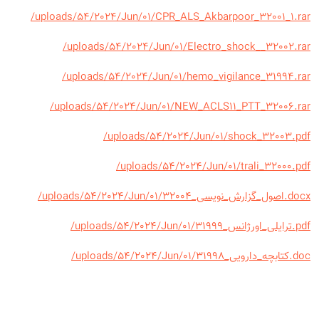
/uploads/54/2024/Jun/01/CPR_ALS_Akbarpoor_32001_1.rar
/uploads/54/2024/Jun/01/Electro_shock__32002.rar
/uploads/54/2024/Jun/01/hemo_vigilance_31994.rar
/uploads/54/2024/Jun/01/NEW_ACLS11_PTT_32006.rar
/uploads/54/2024/Jun/01/shock_32003.pdf
/uploads/54/2024/Jun/01/trali_32000.pdf
/uploads/54/2024/Jun/01/اصول_گزارش_نویسی_32004.docx
/uploads/54/2024/Jun/01/ترایلی_اورژانس_31999.pdf
/uploads/54/2024/Jun/01/کتابچه_دارویی_31998.doc