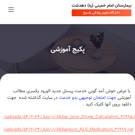
بیمارستان امام خمینی (ره) دهدشت
دانشگاه علوم پزشکی یاسوج
پکیج آموزشی
با عرض خوش آمد گویی خدمت پرسنل جدید الورود یکسری مطالب
آموزشی
جهت امتحان توجیهی بدو خدمت
در سایت گذاشته شده جهت
دانلود بروی آنها کلیک کنید .
/uploads/54/2024/Jun/01/Akbar_poor_Druge_Calculation_31995.
/uploads/54/2024/Jun/01/Akbarpoor_ALS_Medication_31997.rar